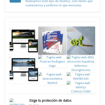
Realizamos todo tipo de diseños, solo tienes que
contactarnos y pedirnos lo que necesitas.
Pagina
Cartel
Logotipo
web
publicitario
Green For
Climaelec
Festival
Life
Pagina
Zaragoza
Cultura
Pagina
web
Urbana
web AEEG
Pizarras
Azagra
Pagina web
Rodriguez
Pagina
Pagina web
NAVARCASA
Gago
web El
Ginecoestetica
Tragaluz,
Pagina web
Madrid
Exige tu protección de datos
Gabinete
NAVIGLI
16 JUL