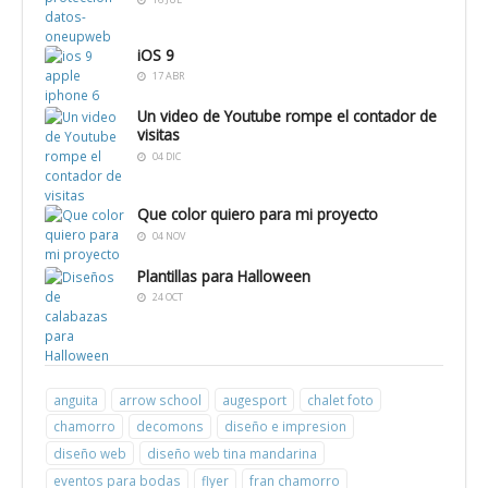
psicologia
CONSULTORES
iOS 9
17 ABR
Un video de Youtube rompe el contador de
visitas
04 DIC
Que color quiero para mi proyecto
04 NOV
Plantillas para Halloween
24 OCT
anguita
arrow school
augesport
chalet foto
chamorro
decomons
diseño e impresion
diseño web
diseño web tina mandarina
eventos para bodas
flyer
fran chamorro