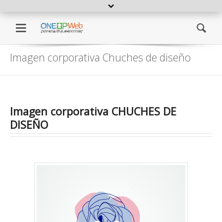
Open extra topbar
Diseño de paginas web
Diseño de paginas web y dise
Menu
Se
Imagen corporativa Chuches de diseño
Imagen corporativa CHUCHES DE
DISEÑO