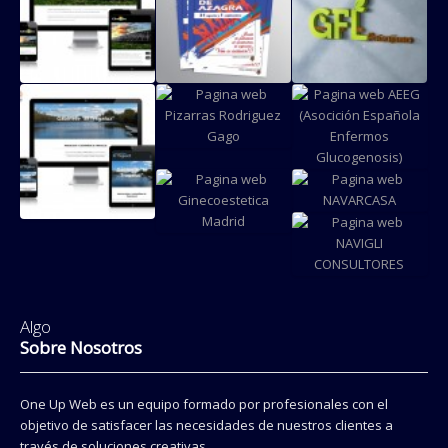
Pagina web
Cartel
Logotipo
Climaelec
publicitario
Green For
Zaragoza
Festival
Life
Cultura
Pagina web
Urbana
Pizarras
Pagina web
Azagra
Rodriguez
AEEG
Gago
Pagina web
Pagina web
Pagina web
NAVARCASA
El Tragaluz,
Ginecoestetica
Gabinete
Madrid
Pagina web
psicologia
NAVIGLI
Algo
CONSULTORES
Sobre Nosotros
One Up Web es un equipo formado por profesionales con el
objetivo de satisfacer las necesidades de nuestros clientes a
través de soluciones creativas.