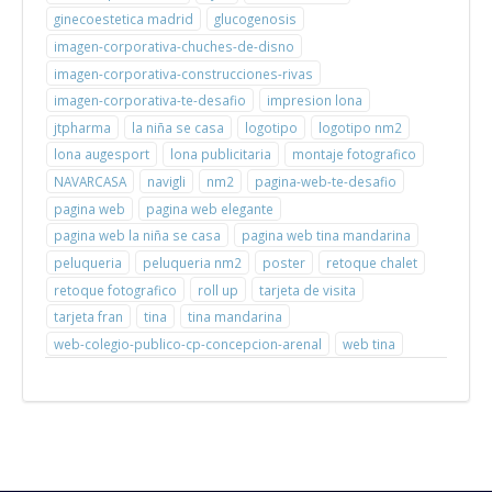
ginecoestetica madrid
glucogenosis
imagen-corporativa-chuches-de-disno
imagen-corporativa-construcciones-rivas
imagen-corporativa-te-desafio
impresion lona
jtpharma
la niña se casa
logotipo
logotipo nm2
lona augesport
lona publicitaria
montaje fotografico
NAVARCASA
navigli
nm2
pagina-web-te-desafio
pagina web
pagina web elegante
pagina web la niña se casa
pagina web tina mandarina
peluqueria
peluqueria nm2
poster
retoque chalet
retoque fotografico
roll up
tarjeta de visita
tarjeta fran
tina
tina mandarina
web-colegio-publico-cp-concepcion-arenal
web tina