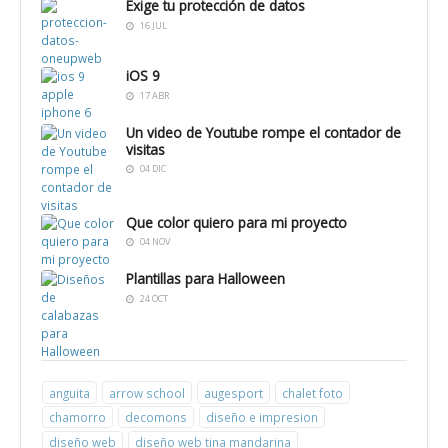
Exige tu protección de datos
NAVIGLI
16 JUL
CONSULTORES
iOS 9
17 ABR
Un video de Youtube rompe el contador de
visitas
04 DIC
Que color quiero para mi proyecto
04 NOV
Plantillas para Halloween
24 OCT
anguita
arrow school
augesport
chalet foto
chamorro
decomons
diseño e impresion
diseño web
diseño web tina mandarina