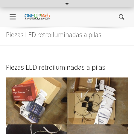
Open extra topbar
Diseño de paginas web
Diseño de paginas web y dise
Menu
Se
Piezas LED retroiluminadas a pilas
Piezas LED retroiluminadas a pilas