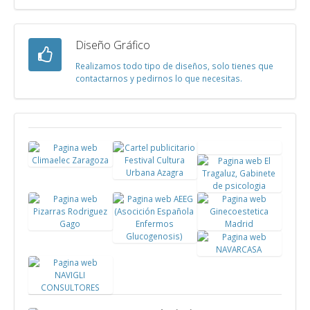
Diseño Gráfico
Realizamos todo tipo de diseños, solo tienes que
contactarnos y pedirnos lo que necesitas.
Logotipo
Pagina
Green For
Cartel
web
Life
publicitario
Pagina
Climaelec
Festival
web El
Zaragoza
Cultura
Tragaluz,
Pagina
Pagina web
Urbana
Gabinete
Pagina
web
Ginecoestetica
Azagra
psicologia
web AEEG
Pagina web
Pizarras
Madrid
NAVARCASA
Rodriguez
Gago
Pagina web