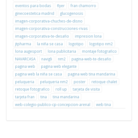
eventos para bodas
flyer
fran chamorro
ginecoestetica madrid
glucogenosis
imagen-corporativa-chuches-de-disno
imagen-corporativa-construcciones-rivas
imagen-corporativa-te-desafio
impresion lona
jtpharma
la niña se casa
logotipo
logotipo nm2
lona augesport
lona publicitaria
montaje fotografico
NAVARCASA
navigli
nm2
pagina-web-te-desafio
pagina web
pagina web elegante
pagina web la niña se casa
pagina web tina mandarina
peluqueria
peluqueria nm2
poster
retoque chalet
retoque fotografico
roll up
tarjeta de visita
tarjeta fran
tina
tina mandarina
web-colegio-publico-cp-concepcion-arenal
web tina