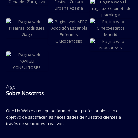
Logotipo
Pagina web
Green For
Climaelec
Cartel
Life
Zaragoza
publicitario
Pagina web
Festival
El Tragaluz,
Cultura
Gabinete
Urbana
psicologia
Pagina web
Pagina web
Azagra
Pizarras
Pagina web
Ginecoestetica
Rodriguez
AEEG
Madrid
Pagina web
Gago
NAVARCASA
Pagina web
NAVIGLI
Algo
CONSULTORES
Sobre Nosotros
One Up Web es un equipo formado por profesionales con el
objetivo de satisfacer las necesidades de nuestros clientes a
través de soluciones creativas.