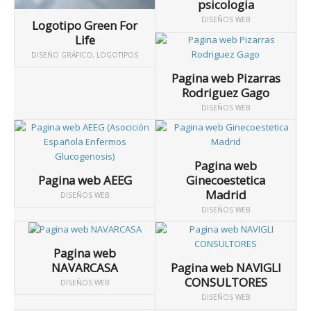
psicologia
DISEÑOS WEB
Logotipo Green For
Life
DISEÑO GRÁFICO
,
LOGOTIPOS
Pagina web Pizarras
Rodriguez Gago
DISEÑOS WEB
Pagina web
Pagina web AEEG
Ginecoestetica
Madrid
DISEÑOS WEB
DISEÑOS WEB
Pagina web
NAVARCASA
Pagina web NAVIGLI
CONSULTORES
DISEÑOS WEB
DISEÑOS WEB