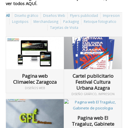
ver todos
AQUÍ
.
All
Diseño gráfico
Diseños Web
Flyers publicidad
Impresion
Logotipos
Merchandasing
Packaging
Retoque fotografico
Tarjetas de Visita
Pagina web
Cartel publicitario
Climaelec Zaragoza
Festival Cultura
Urbana Azagra
DISEÑOS WEB
DISEÑO GRÁFICO
,
IMPRESION
Pagina web El
Tragaluz, Gabinete