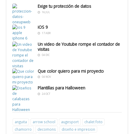
Gabinete
Rodriguez
Pagina web
NAVARCASA
Exige tu protección de datos
psicologia
Gago
NAVIGLI
16 JUL
CONSULTORES
iOS 9
17 ABR
Un video de Youtube rompe el contador de
visitas
04 DIC
Que color quiero para mi proyecto
04 NOV
Plantillas para Halloween
24 OCT
anguita
arrow school
augesport
chalet foto
chamorro
decomons
diseño e impresion