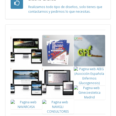
Realizamos todo tipo de diseños, solo tienes que
contactarnos y pedirnos lo que necesitas.
Pagina
Cartel
Logotipo
web
publicitario
Green For
Climaelec
Festival
Life
Zaragoza
Cultura
Pagina
Urbana
web AEEG
Azagra
Pagina
Pagina
Pagina web
web El
web
Ginecoestetica
Tragaluz,
Pizarras
Pagina web
Madrid