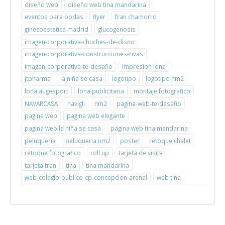
diseño web
diseño web tina mandarina
eventos para bodas
flyer
fran chamorro
ginecoestetica madrid
glucogenosis
imagen-corporativa-chuches-de-disno
imagen-corporativa-construcciones-rivas
imagen-corporativa-te-desafio
impresion lona
jtpharma
la niña se casa
logotipo
logotipo nm2
lona augesport
lona publicitaria
montaje fotografico
NAVARCASA
navigli
nm2
pagina-web-te-desafio
pagina web
pagina web elegante
pagina web la niña se casa
pagina web tina mandarina
peluqueria
peluqueria nm2
poster
retoque chalet
retoque fotografico
roll up
tarjeta de visita
tarjeta fran
tina
tina mandarina
web-colegio-publico-cp-concepcion-arenal
web tina