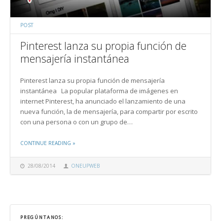
POST
Pinterest lanza su propia función de
mensajería instantánea
Pinterest lanza su propia función de mensajería
instantánea La popular plataforma de imágenes en
internet Pinterest, ha anunciado el lanzamiento de una
nueva función, la de mensajería, para compartir por escrito
con una persona o con un grupo de…
THE "PINTEREST LANZA SU PROPIA FUNCIÓN DE
CONTINUE READING
»
MENSAJERÍA INSTANTÁNEA"
28/08/2014
ONEUPWEB
PREGÚNTANOS: