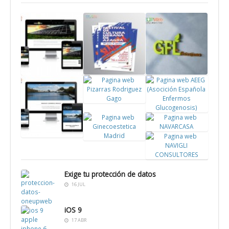
Pagina
Cartel
Logotipo
web
publicitario
Green For
Climaelec
Festival
Life
Pagina
Zaragoza
Cultura
Pagina
web
Urbana
web AEEG
Pizarras
Azagra
Pagina web
Rodriguez
Pagina
Pagina web
NAVARCASA
Gago
web El
Ginecoestetica
Tragaluz,
Pagina web
Madrid
Exige tu protección de datos
Gabinete
NAVIGLI
16 JUL
psicologia
CONSULTORES
iOS 9
17 ABR