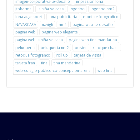
imagen-corporativa-te-desafio
impresion lona
jtpharma
la niña se casa
logotipo
logotipo nm2
lona augesport
lona publicitaria
montaje fotografico
NAVARCASA
navigli
nm2
pagina-web-te-desafio
pagina web
pagina web elegante
pagina web la niña se casa
pagina web tina mandarina
peluqueria
peluqueria nm2
poster
retoque chalet
retoque fotografico
roll up
tarjeta de visita
tarjeta fran
tina
tina mandarina
web-colegio-publico-cp-concepcion-arenal
web tina