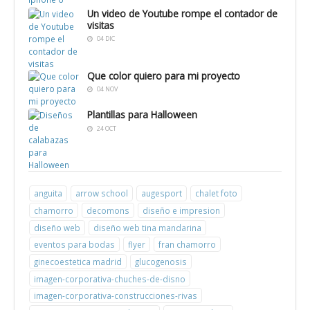
Un video de Youtube rompe el contador de
visitas
04 DIC
Que color quiero para mi proyecto
04 NOV
Plantillas para Halloween
24 OCT
anguita
arrow school
augesport
chalet foto
chamorro
decomons
diseño e impresion
diseño web
diseño web tina mandarina
eventos para bodas
flyer
fran chamorro
ginecoestetica madrid
glucogenosis
imagen-corporativa-chuches-de-disno
imagen-corporativa-construcciones-rivas