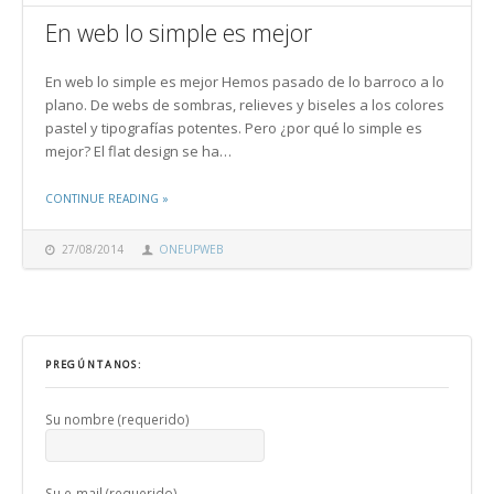
En web lo simple es mejor
En web lo simple es mejor Hemos pasado de lo barroco a lo
plano. De webs de sombras, relieves y biseles a los colores
pastel y tipografías potentes. Pero ¿por qué lo simple es
mejor? El flat design se ha…
THE "EN WEB LO SIMPLE ES MEJOR"
CONTINUE READING
»
27/08/2014
ONEUPWEB
PREGÚNTANOS:
Su nombre (requerido)
Su e-mail (requerido)