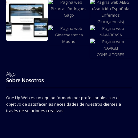
Pagina web
Cartel
Logotipo
Climaelec
publicitario
Green For
Zaragoza
Festival
Life
Cultura
Pagina web
Urbana
Pizarras
Pagina web
Azagra
Rodriguez
AEEG
Gago
Pagina web
Pagina web
Pagina web
NAVARCASA
El Tragaluz,
Ginecoestetica
Gabinete
Madrid
Pagina web
psicologia
NAVIGLI
Algo
CONSULTORES
Sobre Nosotros
One Up Web es un equipo formado por profesionales con el
objetivo de satisfacer las necesidades de nuestros clientes a
través de soluciones creativas.